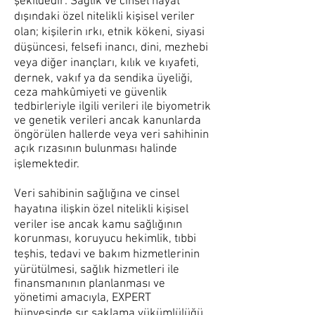
şekildedir: Sağlık ve cinsel hayat
dışındaki özel nitelikli kişisel veriler
olan; kişilerin ırkı, etnik kökeni, siyasi
düşüncesi, felsefi inancı, dini, mezhebi
veya diğer inançları, kılık ve kıyafeti,
dernek, vakıf ya da sendika üyeliği,
ceza mahkûmiyeti ve güvenlik
tedbirleriyle ilgili verileri ile biyometrik
ve genetik verileri ancak kanunlarda
öngörülen hallerde veya veri sahihinin
açık rızasının bulunması halinde
işlemektedir.
Veri sahibinin sağlığına ve cinsel
hayatına ilişkin özel nitelikli kişisel
veriler ise ancak kamu sağlığının
korunması, koruyucu hekimlik, tıbbi
teşhis, tedavi ve bakım hizmetlerinin
yürütülmesi, sağlık hizmetleri ile
finansmanının planlanması ve
yönetimi amacıyla, EXPERT
bünyesinde sır saklama yükümlülüğü