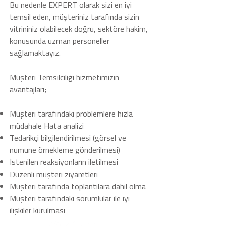
Bu nedenle EXPERT olarak sizi en iyi
temsil eden, müșteriniz tarafında sizin
vitrininiz olabilecek doğru, sektöre hakim,
konusunda uzman personeller
sağlamaktayız.
Müșteri Temsilciliği hizmetimizin
avantajları;
Müșteri tarafındaki problemlere hızla
müdahale Hata analizi
Tedarikçi bilgilendirilmesi
(görsel ve
numune örnekleme gönderilmesi)
İstenilen reaksiyonların iletilmesi
Düzenli müșteri ziyaretleri
Müșteri tarafında toplantılara dahil olma
Müșteri tarafındaki sorumlular ile iyi
ilișkiler kurulması