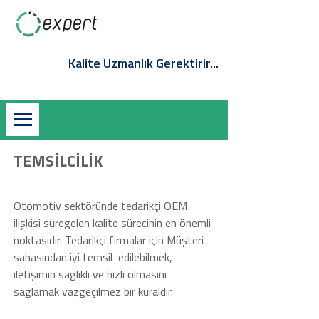
QS-Online Müşteri Girişi
Giriş / Kayıt
Kalite Uzmanlık Gerektirir...
TEMSİLCİLİK
Otomotiv sektöründe tedarikçi OEM
ilișkisi süregelen kalite sürecinin en önemli
noktasıdır. Tedarikçi firmalar için Müșteri
sahasından iyi temsil
edilebilmek,
iletișimin sağlıklı ve hızlı olmasını
sağlamak vazgeçilmez bir kuraldır.