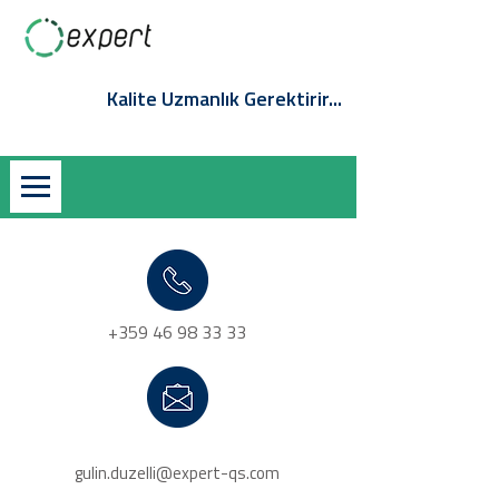
QS-Online Müşteri Girişi
Giriş / Kayıt
Kalite Uzmanlık Gerektirir...
+359 46 98 33 33
gulin.duzelli@expert-qs.com